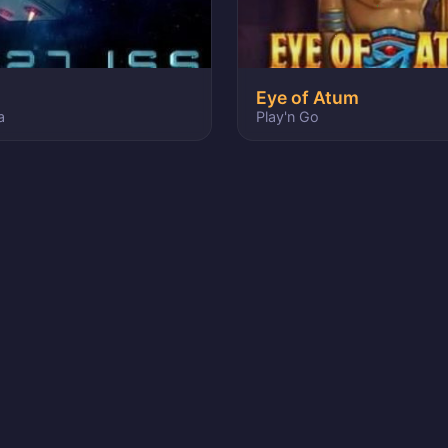
Eye of Atum
a
Play'n Go