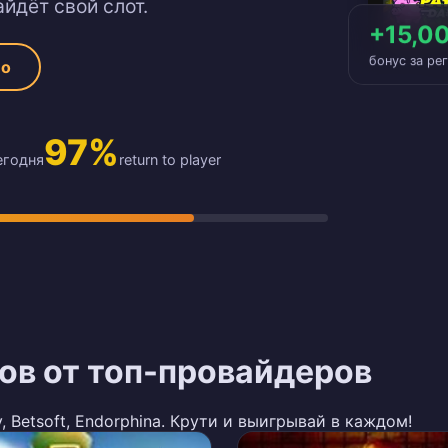
йдёт свой слот.
+15,0
no
бонус за ре
97%
егодня
return to player
ов от топ-провайдеров
y, Betsoft, Endorphina. Крути и выигрывай в каждом!