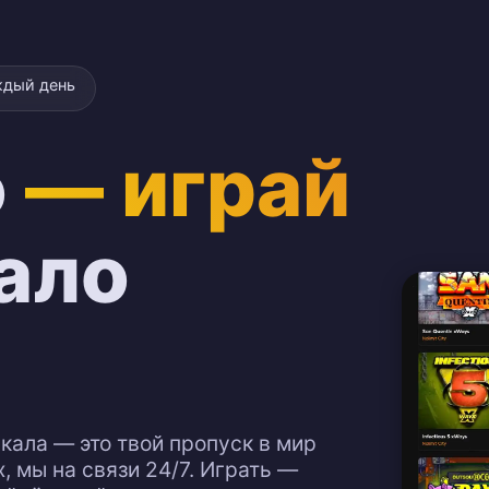
ждый день
о
— играй
ало
кала — это твой пропуск в мир
 мы на связи 24/7. Играть —