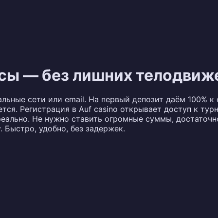
усы — без лишних телодвиж
альные сети или email. На первый депозит даём 100% к
ется. Регистрация в Auf casino открывает доступ к ту
реально. Не нужно ставить огромные суммы, достаточн
 Быстро, удобно, без задержек.