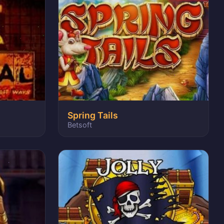
Spring Tails
Betsoft