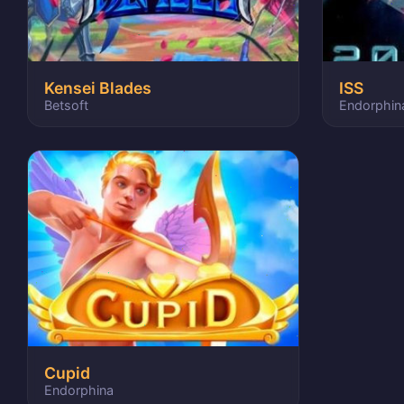
Kensei Blades
ISS
Betsoft
Endorphin
Cupid
Endorphina