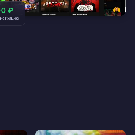
00 ₽
гистрацию